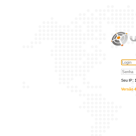
Seu IP::
Versão 4